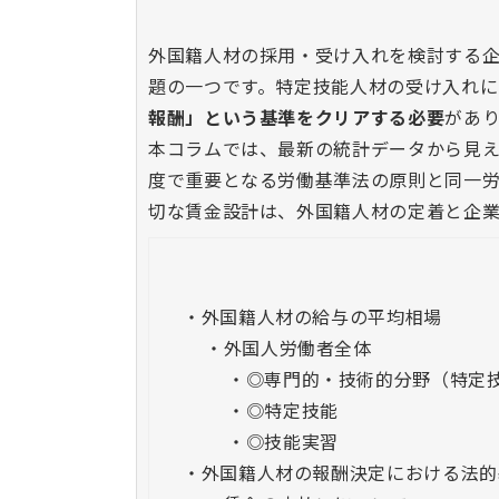
外国籍人材の採用・受け入れを検討する企
題の一つです。特定技能人材の受け入れ
報酬」という基準をクリアする必要
があ
本コラムでは、最新の統計データから見
度で重要となる労働基準法の原則と同一
切な賃金設計は、外国籍人材の定着と企業
・
外国籍人材の給与の平均相場
・
外国人労働者全体
・
◎専門的・技術的分野（特定
・
◎特定技能
・
◎技能実習
・
外国籍人材の報酬決定における法的