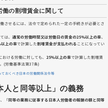
労働の割増賃金に関して
労働させるには、法令で定められた一定の手続きが必要とさ
しては、
通常の労働時間又は労働日の賃金の25%以上の率
、
%以上の率
で計算した
割増賃金が支払われる
ことになってい
)における労働に対しても、
25%以上の率
で計算した割増賃
(労働基準法第37条)
っておくべき日本の労働関係法令等
本人と同等以上」の義務
は、「
同等の業務に従事する日本人労働者の報酬の額と同等