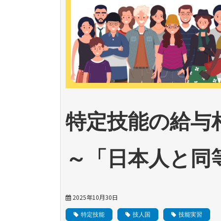
特定技能の給与
～「日本人と同
2025年10月30日
特定技能
技人国
技能実習