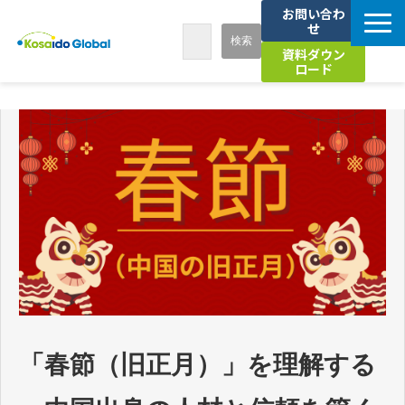
お問い合わ
せ
資料ダウン
ロード
7つの強み
サービス
導入事例
お知らせ
セミナー
「春節（旧正月）」を理解する
海外人材活用お役立ちコラム