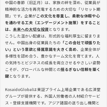
中国の春節（旧正月）は、家族の絆を深め、従業員が
精神的な活力を再充電するための大切な「リセット期
間」です。企業が
この文化を尊重し、柔軟な休暇や心
を通わせる工夫（エンゲージメント施策）をすること
は、
未来への大切な投資
となります。
こうした温かい配慮は、形式的な福利厚生に留まりま
せん。中国出身の従業員たちの
「この会社で頑張りた
い」という意欲と帰属意識を大きく高め
、企業全体が
多様性を認め合う、豊かなチーム文化を育てます。人
の気持ちとビジネスの成長を両立させるやさしい姿勢
こそが、グローバルな仲間との
揺るぎない信頼を築く
鍵
となります。
KosaidoGlobalは東証プライム上場企業である広済堂
グループが提供する、外国人労働者の人材紹介サービ
ス・登録支援機関です。アジア諸国の送り出し機関と