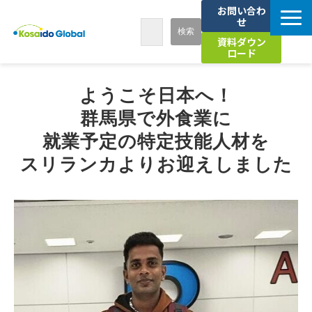
お問い合わ
せ
資料ダウン
ロード
7つの強み
ようこそ日本へ！
群馬県で外食業に
サービス
就業予定の特定技能人材を
スリランカよりお迎えしました
導入事例
お知らせ
セミナー
海外人材活用お役立ちコラム