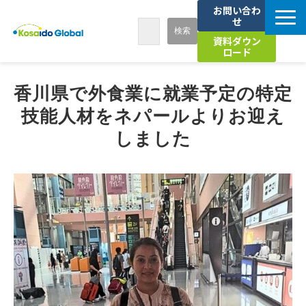
お問い合わ
せ
資料ダウン
ロード
7つの強み
香川県で外食業に就業予定の特定
技能人材をネパールよりお迎え
サービス
しました
導入事例
お知らせ
セミナー
海外人材活用お役立ちコラム