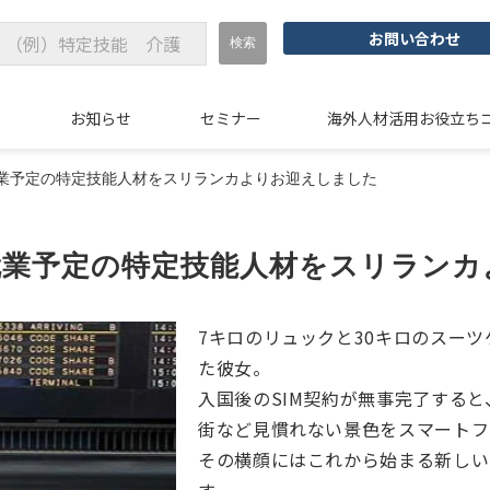
お問い合わせ
例
お知らせ
セミナー
海外人材活用お役立ち
業予定の特定技能人材をスリランカよりお迎えしました
就業予定の特定技能人材をスリランカ
7キロのリュックと30キロのスー
た彼女。
入国後のSIM契約が無事完了する
街など見慣れない景色をスマートフ
その横顔にはこれから始まる新しい