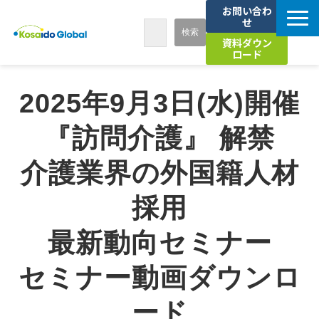
お問い合わ
せ
資料ダウン
ロード
7つの強み
2025年9月3日(水)開催
サービス
『訪問介護』 解禁
介護業界の外国籍人材
導入事例
採用
お知らせ
最新動向セミナー
セミナー
セミナー動画ダウンロ
海外人材活用お役立ちコラム
ード